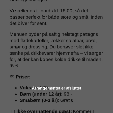
Vi sætter os til bords kl. 18.00, så det
passer perfekt for både store og små, inden
det bliver for sent.
Menuen byder på saftig helstegt pattegris
med flødekartofler, lækker salatbar, brød,
smør og dressing. Du behøver slet ikke
tænke på drikkevarer hjemmefra – vi sørger
for, at der kan købes kolde drikke til maden.
🍻🥤
💸
Priser:
Voksne:
199,-
Arrangementet er afsluttet
Børn (under 12 år):
98,-
Småbørn (0-3 år):
Gratis
🚶‍♀️
Ikke overnattende gæst:
Kommer I