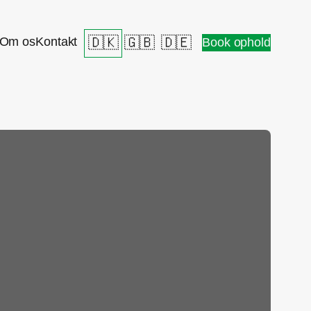
🇩🇰
🇬🇧
🇩🇪
Om os
Kontakt
Book ophold